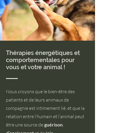
Thérapies énergétiques et
comportementales pour
vous et votre animal !
Nous croyons que le bien-être des
patients et de leurs animaux de
compagnie est intimement lié, et que la
relation entre l’humain et l’animal peut
être une source de
guérison
,
d’apaisement
joie.