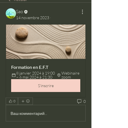
Sao
14 novembre 2023
·
Formation en E.F.T
8 janvier 2024 à 19:00 
Webinaire 
– 6 mai 2024 à 21:30
zoom
S'inscrire
0
0
Ваш комментарий...