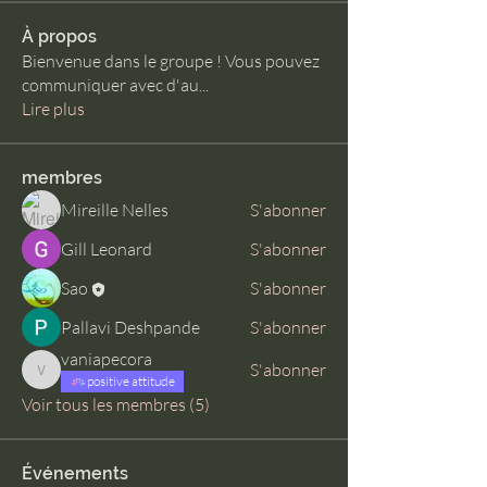
À propos
Bienvenue dans le groupe ! Vous pouvez
communiquer avec d'au
...
Lire plus
membres
Mireille Nelles
S'abonner
Gill Leonard
S'abonner
Sao
S'abonner
Pallavi Deshpande
S'abonner
vaniapecora
S'abonner
vaniapecora
positive attitude
Voir tous les membres (5)
Événements