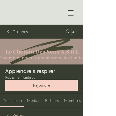
Groupes
Apprendre à respirer
Public
·
5 membres
Rejoindre
Discussion
Médias
Fichiers
Membres
Retour