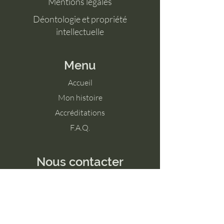
Mentions légales
Déontologie et propriété
intellectuelle
Menu
Accueil
Mon histoire
Accréditations
F.A.Q.
Nous contacter
Tél :
+324 91 22 39 44
E-mail :
sao.coach@gmail.com
Ruelle Mestrez 6
4254 Ligney