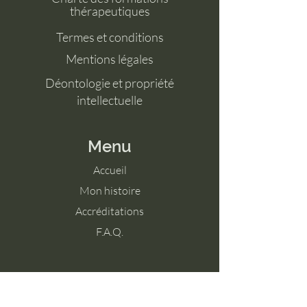
thérapeutiques
Termes et conditions
Mentions légales
Déontologie et propriété
intellectuelle
Menu
Accueil
Mon histoire
Accréditations
F.A.Q.
Nous contacter
Tél :
+324 91 22 39 44